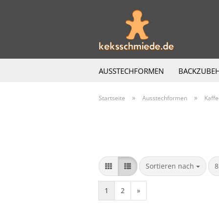
AUSSTECHFORMEN
BACKZUBE
»
»
Startseite
Ausstechformen
Kaffe
Sortieren nach
p
Sortieren nach
8
1
2
»