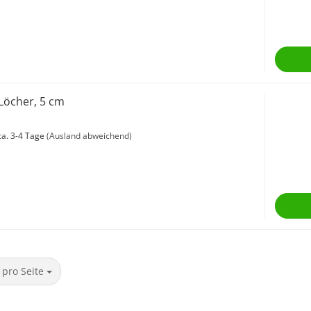
 Löcher, 5 cm
a. 3-4 Tage
(Ausland abweichend)
ro Seite
 pro Seite