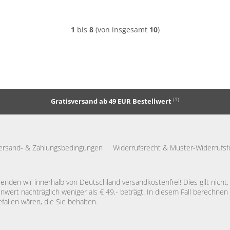
1
bis
8
(von insgesamt
10
)
(1)
Gratisversand ab 49 EUR Bestellwert
ersand- & Zahlungsbedingungen
Widerrufsrecht & Muster-Widerrufsf
enden wir innerhalb von Deutschland versandkostenfrei! Dies gilt nicht
nwert nachträglich weniger als € 49,- beträgt. In diesem Fall berechnen
efallen wären, die Sie behalten.