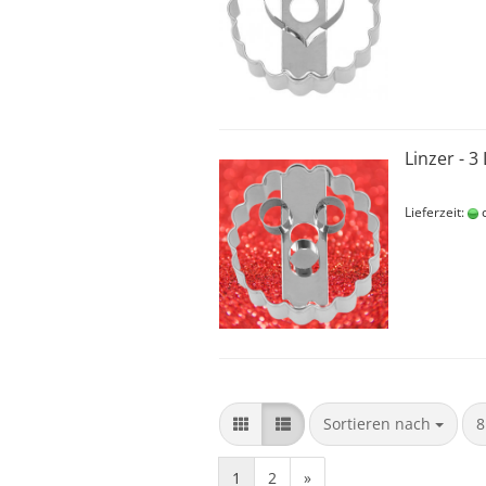
Linzer - 3
Lieferzeit:
c
Sortieren nach
p
Sortieren nach
8
1
2
»