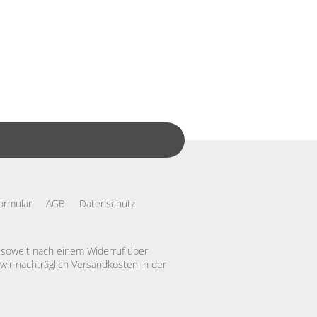
ormular
AGB
Datenschutz
, soweit nach einem Widerruf über
 wir nachträglich Versandkosten in der