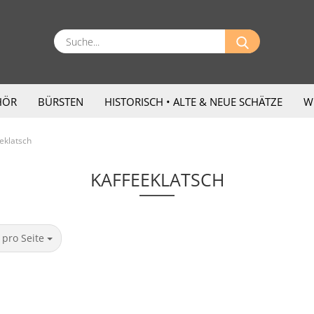
Suche...
HÖR
BÜRSTEN
HISTORISCH • ALTE & NEUE SCHÄTZE
W
eklatsch
KAFFEEKLATSCH
ro Seite
 pro Seite