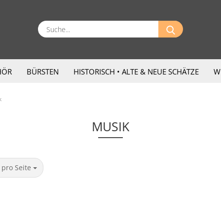
Suche...
HÖR
BÜRSTEN
HISTORISCH • ALTE & NEUE SCHÄTZE
W
k
MUSIK
ro Seite
 pro Seite