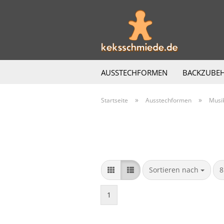
AUSSTECHFORMEN
BACKZUBE
»
»
Startseite
Ausstechformen
Musi
Sortieren nach
p
Sortieren nach
8
1