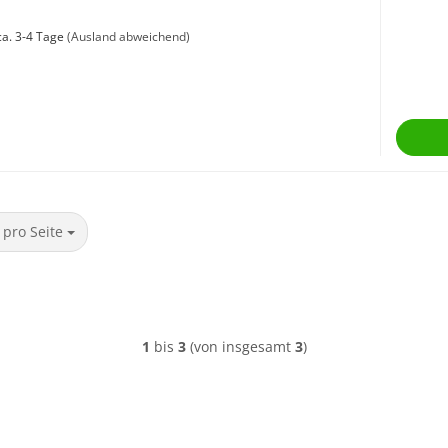
a. 3-4 Tage
(Ausland abweichend)
ro Seite
 pro Seite
1
bis
3
(von insgesamt
3
)