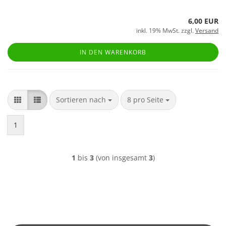
6,00 EUR
inkl. 19% MwSt. zzgl.
Versand
IN DEN WARENKORB
Sortieren nach
pro Seite
Sortieren nach
8 pro Seite
1
1
bis
3
(von insgesamt
3
)