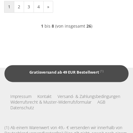
1
2
3
4
»
1
bis
8
(von insgesamt
26
)
(1)
Gratisversand ab 49 EUR Bestellwert
Impressum
Kontakt
Versand- & Zahlungsbedingungen
Widerrufsrecht & Muster-Widerrufsformular
AGB
Datenschutz
(1) Ab einem Warenwert von 49,- € versenden wir innerhalb von