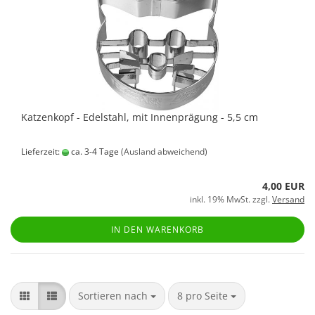
Katzenkopf - Edelstahl, mit Innenprägung - 5,5 cm
Lieferzeit:
ca. 3-4 Tage
(Ausland abweichend)
4,00 EUR
inkl. 19% MwSt. zzgl.
Versand
IN DEN WARENKORB
Sortieren nach
pro Seite
Sortieren nach
8 pro Seite