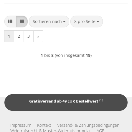
Sortieren nach
pro Seite
Sortieren nach
8 pro Seite
1
2
3
»
1
bis
8
(von insgesamt
19
)
(1)
Gratisversand ab 49 EUR Bestellwert
Impressum
Kontakt
Versand- & Zahlungsbedingungen
Widerrufsrecht & Muster-Widerrufsformular
AGB