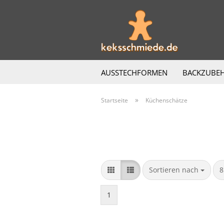
AUSSTECHFORMEN
BACKZUBE
»
Startseite
Küchenschätze
Sortieren nach
p
Sortieren nach
8
1