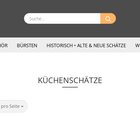
Suche...
HÖR
BÜRSTEN
HISTORISCH • ALTE & NEUE SCHÄTZE
W
KÜCHENSCHÄTZE
ro Seite
 pro Seite