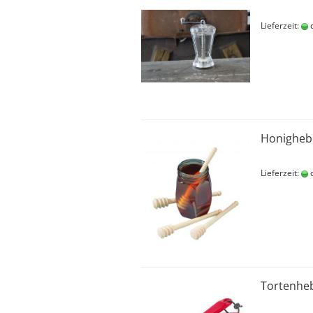
Lieferzeit:
c
Honighebe
Lieferzeit:
c
Tortenheb