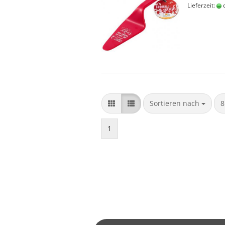
Lieferzeit:
c
Sortieren nach
p
Sortieren nach
8
1